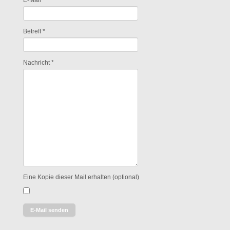
E-Mail
*
Betreff
*
Nachricht
*
Eine Kopie dieser Mail erhalten
(optional)
E-Mail senden